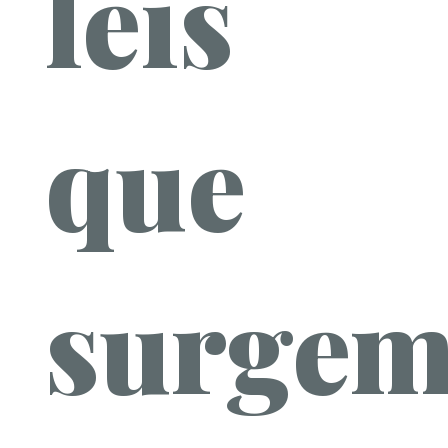
leis
que
surgem