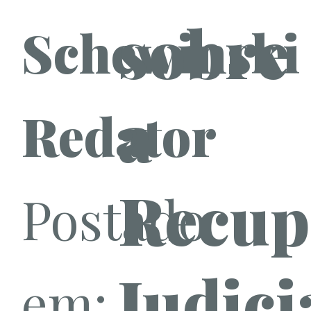
sobre
Schewinski
a
Redator
Recup
Postado
Judici
em: