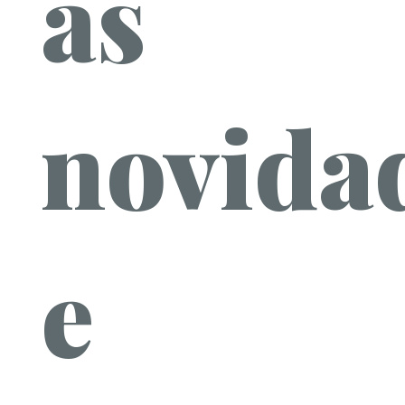
as
novida
e