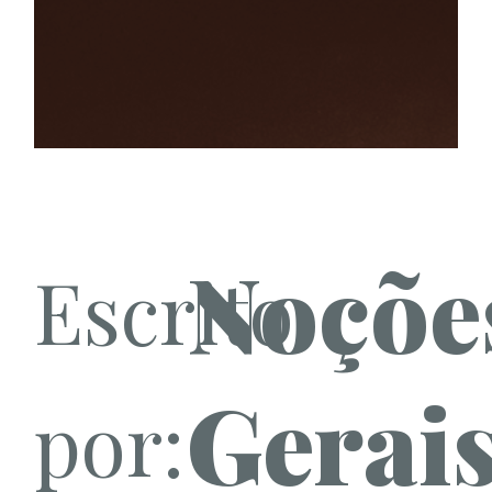
Noçõe
Escrito
Gerai
por: